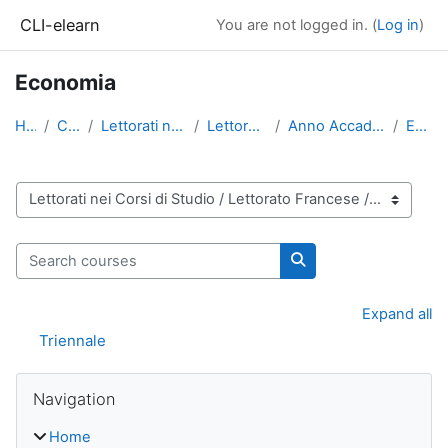
Skip to main content
CLI-elearn
You are not logged in. (
Log in
)
Economia
Home
Courses
Lettorati nei Corsi di Studio
Lettorato Francese
Anno Accademico 2022-2023
Economia
Course categories
Search courses
Search courses
Expand all
Triennale
Blocks
Skip Navigation
Navigation
Home