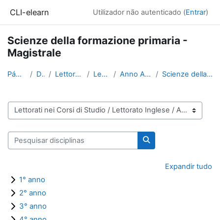
Ir para o conteúdo principal
CLI-elearn
Utilizador não autenticado (
Entrar
)
Scienze della formazione primaria -
Magistrale
Página principal
Disciplinas
Lettorati nei Corsi di Studio
Lettorato Inglese
Anno Accademico 2023-2024
Scienze della formazione primaria - Magistrale
Categorias de disciplinas
Pesquisar disciplinas
Pesquisar disciplinas
Expandir tudo
1° anno
2° anno
3° anno
4° anno