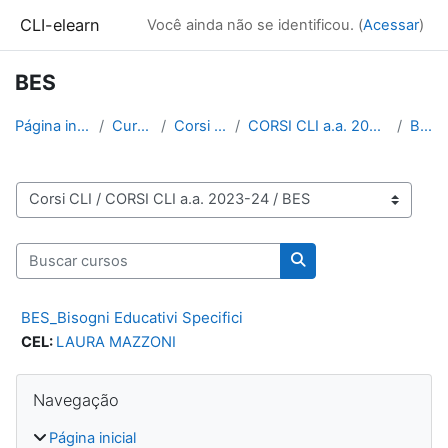
Ir para o conteúdo principal
CLI-elearn
Você ainda não se identificou. (
Acessar
)
BES
Página inicial
Cursos
Corsi CLI
CORSI CLI a.a. 2023-24
BES
Categorias de Cursos
Buscar cursos
Buscar cursos
BES_Bisogni Educativi Specifici
CEL:
LAURA MAZZONI
Blocos
Pular Navegação
Navegação
Página inicial