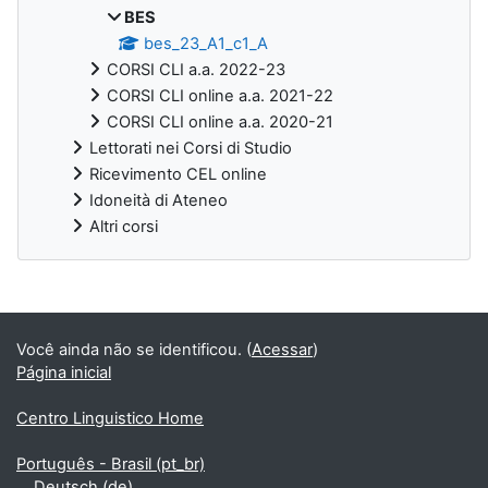
BES
bes_23_A1_c1_A
CORSI CLI a.a. 2022-23
CORSI CLI online a.a. 2021-22
CORSI CLI online a.a. 2020-21
Lettorati nei Corsi di Studio
Ricevimento CEL online
Idoneità di Ateneo
Altri corsi
Blocos suplementares
Você ainda não se identificou. (
Acessar
)
Página inicial
Centro Linguistico Home
Português - Brasil ‎(pt_br)‎
Deutsch ‎(de)‎