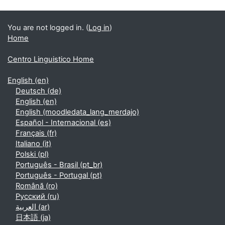
Supplementary blocks
You are not logged in. (
Log in
)
Home
Centro Linguistico Home
English ‎(en)‎
Deutsch ‎(de)‎
English ‎(en)‎
English ‎(moodledata_lang_merdajo)‎
Español - Internacional ‎(es)‎
Français ‎(fr)‎
Italiano ‎(it)‎
Polski ‎(pl)‎
Português - Brasil ‎(pt_br)‎
Português - Portugal ‎(pt)‎
Română ‎(ro)‎
Русский ‎(ru)‎
العربية ‎(ar)‎
日本語 ‎(ja)‎