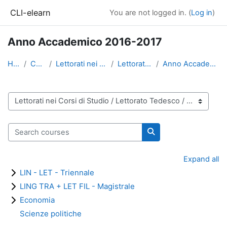
Skip to main content
CLI-elearn
You are not logged in. (
Log in
)
Anno Accademico 2016-2017
Home
Courses
Lettorati nei Corsi di Studio
Lettorato Tedesco
Anno Accademico 2016-2017
Course categories
Search courses
Search courses
Expand all
LIN - LET - Triennale
LING TRA + LET FIL - Magistrale
Economia
Scienze politiche