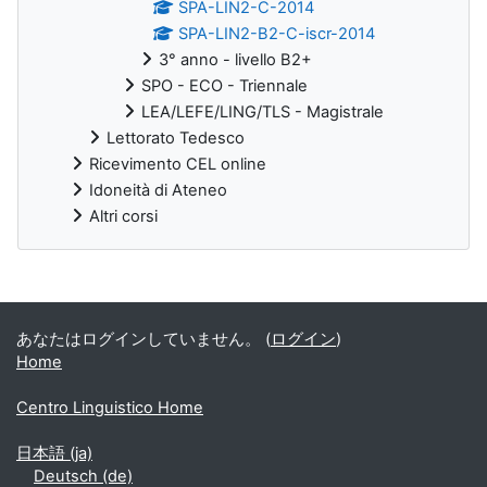
SPA-LIN2-C-2014
SPA-LIN2-B2-C-iscr-2014
3° anno - livello B2+
SPO - ECO - Triennale
LEA/LEFE/LING/TLS - Magistrale
Lettorato Tedesco
Ricevimento CEL online
Idoneità di Ateneo
Altri corsi
補助ブロック
あなたはログインしていません。 (
ログイン
)
Home
Centro Linguistico Home
日本語 ‎(ja)‎
Deutsch ‎(de)‎