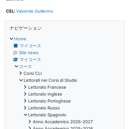
CEL:
Valverde Guillermo
ブロック
ナビゲーション をスキップする
ナビゲーション
Home
マイコース
Site news
マイコース
コース
Corsi CLI
Lettorati nei Corsi di Studio
Lettorato Francese
Lettorato Inglese
Lettorato Portoghese
Lettorato Russo
Lettorato Spagnolo
Anno Accademico 2026-2027
Anno Accademico 2025-2026