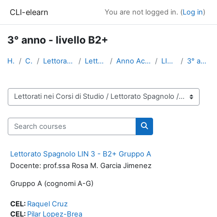
Skip to main content
CLI-elearn
You are not logged in. (
Log in
)
3° anno - livello B2+
Home
Courses
Lettorati nei Corsi di Studio
Lettorato Spagnolo
Anno Accademico 2014-2015
LIN - Triennale
3° anno - livello B2+
Course categories
Search courses
Search courses
Lettorato Spagnolo LIN 3 - B2+ Gruppo A
Docente: prof.ssa Rosa M. Garcia Jimenez
Gruppo A (cognomi A-G)
CEL:
Raquel Cruz
CEL:
Pilar Lopez-Brea