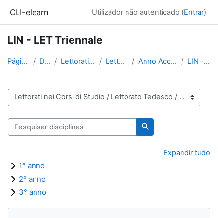
Ir para o conteúdo principal
CLI-elearn
Utilizador não autenticado (
Entrar
)
LIN - LET Triennale
Página principal
Disciplinas
Lettorati nei Corsi di Studio
Lettorato Tedesco
Anno Accademico 2020-2021
LIN - LET Triennale
Categorias de disciplinas
Pesquisar disciplinas
Pesquisar disciplinas
Expandir tudo
1° anno
2° anno
3° anno
Blocos
Ignorar Navegação