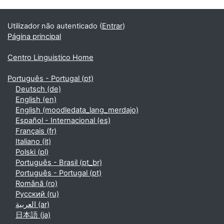
Blocos adicionais
Utilizador não autenticado (
Entrar
)
Página principal
Centro Linguistico Home
Português - Portugal ‎(pt)‎
Deutsch ‎(de)‎
English ‎(en)‎
English ‎(moodledata_lang_merdajo)‎
Español - Internacional ‎(es)‎
Français ‎(fr)‎
Italiano ‎(it)‎
Polski ‎(pl)‎
Português - Brasil ‎(pt_br)‎
Português - Portugal ‎(pt)‎
Română ‎(ro)‎
Русский ‎(ru)‎
العربية ‎(ar)‎
日本語 ‎(ja)‎