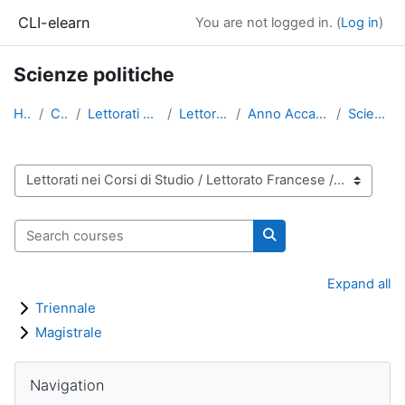
Skip to main content
CLI-elearn
You are not logged in. (
Log in
)
Scienze politiche
Home
Courses
Lettorati nei Corsi di Studio
Lettorato Francese
Anno Accademico 2021-2022
Scienze politiche
Course categories
Search courses
Search courses
Expand all
Triennale
Magistrale
Blocks
Skip Navigation
Navigation