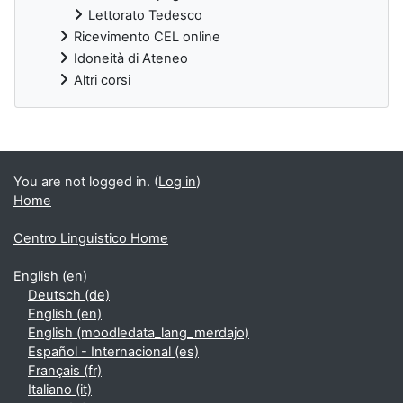
Lettorato Tedesco
Ricevimento CEL online
Idoneità di Ateneo
Altri corsi
Supplementary blocks
You are not logged in. (
Log in
)
Home
Centro Linguistico Home
English ‎(en)‎
Deutsch ‎(de)‎
English ‎(en)‎
English ‎(moodledata_lang_merdajo)‎
Español - Internacional ‎(es)‎
Français ‎(fr)‎
Italiano ‎(it)‎