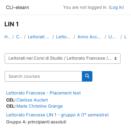
Skip to main content
CLI-elearn
You are not logged in. (
Log in
)
LIN 1
Home
Courses
Lettorati nei Corsi di Studio
Lettorato Francese
Anno Accademico 2021-2022
LIN Triennale
LIN 1
Course categories
Search courses
Search courses
Lettorato Francese - Placement test
CEL:
Clarisse Auclert
CEL:
Marie Christine Grange
Lettorato Francese LIN 1 - gruppo A (1° semestre)
Gruppo A: principianti assoluti