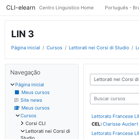
Ir para o conteúdo principal
CLI-elearn
Centro Linguistico Home
Português - Brasi
LIN 3
Página inicial
Cursos
Lettorati nei Corsi di Studio
L
Blocos
Pular Navegação
Navegação
Categorias de Cursos
Página inicial
Meus cursos
Buscar cursos
Site news
Meus cursos
Cursos
Lettorato Francese LI
Corsi CLI
CEL:
Clarisse Auclert
Lettorati nei Corsi di
Lettorato Francese LI
Studio