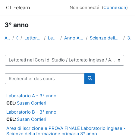
Passer au contenu principal
CLI-elearn
Non connecté. (
Connexion
)
3° anno
Accueil
Cours
Lettorati nei Corsi di Studio
Lettorato Inglese
Anno Accademico 2021-2022
Scienze della formazione primaria - Magistrale
3° anno
Catégories de cours
Rechercher des cours
Rechercher des cour
Laboratorio A - 3° anno
CEL:
Susan Corrieri
Laboratorio B - 3° anno
CEL:
Susan Corrieri
Area di iscrizione e PROVA FINALE Laboratorio inglese -
Scienze della formazione primaria 3° anno