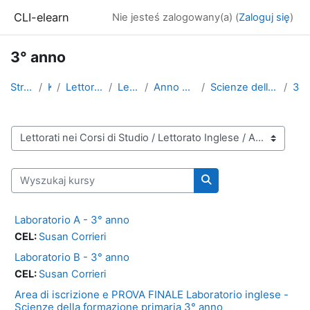
Przejdź do głównej zawartości
CLI-elearn
Nie jesteś zalogowany(a) (
Zaloguj się
)
3° anno
Strona główna
Kursy
Lettorati nei Corsi di Studio
Lettorato Inglese
Anno Accademico 2021-2022
Scienze della formazione primaria - Magistrale
3° anno
Kategorie kursów
Wyszukaj kursy
Wyszukaj kursy
Laboratorio A - 3° anno
CEL:
Susan Corrieri
Laboratorio B - 3° anno
CEL:
Susan Corrieri
Area di iscrizione e PROVA FINALE Laboratorio inglese -
Scienze della formazione primaria 3° anno