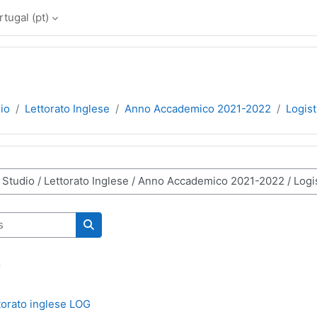
ugal ‎(pt)‎
dio
Lettorato Inglese
Anno Accademico 2021-2022
Logist
nas
Pesquisar disciplinas
G
ttorato inglese LOG