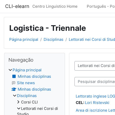
Ir para o conteúdo principal
CLI-elearn
Centro Linguistico Home
Português - Port
Logistica - Triennale
Página principal
Disciplinas
Lettorati nei Corsi di Stu
Blocos
Ignorar Navegação
Navegação
Categorias de discipli
Página principal
Minhas disciplinas
Pesquisar disciplinas
Site news
Minhas disciplinas
Disciplinas
Lettorato inglese LO
Corsi CLI
CEL:
Lori Ristevski
Lettorati nei Corsi di
Area di iscrizione Le
Studio