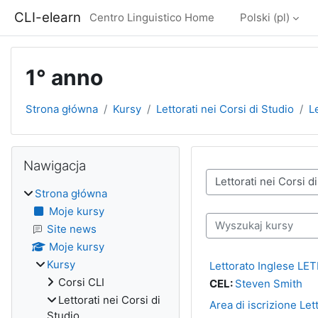
Przejdź do głównej zawartości
CLI-elearn
Centro Linguistico Home
Polski ‎(pl)‎
1° anno
Strona główna
Kursy
Lettorati nei Corsi di Studio
L
Bloki
Pomiń Nawigacja
Nawigacja
Kategorie kursów
Strona główna
Moje kursy
Wyszukaj kursy
Site news
Moje kursy
Kursy
Lettorato Inglese LET
Corsi CLI
CEL:
Steven Smith
Lettorati nei Corsi di
Area di iscrizione Let
Studio