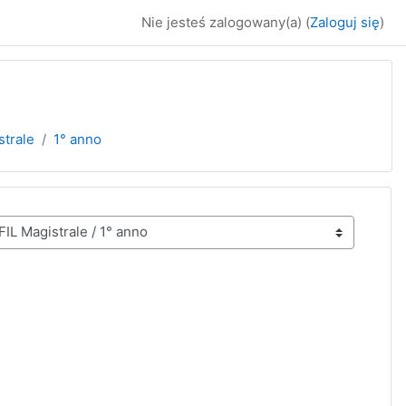
Nie jesteś zalogowany(a) (
Zaloguj się
)
strale
1° anno