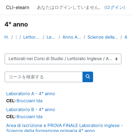
メインコンテンツへスキップする
CLI-elearn
あなたはログインしていません。 (
ログイン
)
4° anno
Home
コース
Lettorati nei Corsi di Studio
Lettorato Inglese
Anno Accademico 2021-2022
Scienze della formazione primaria - Magistrale
4° anno
コースカテゴリ
コースを検索する
コースを検索する
Laboratorio A - 4° anno
CEL:
Brucciani Ida
Laboratorio B - 4° anno
CEL:
Brucciani Ida
Area di iscrizione e PROVA FINALE Laboratorio inglese -
Scienze della formazione primaria 4° anno