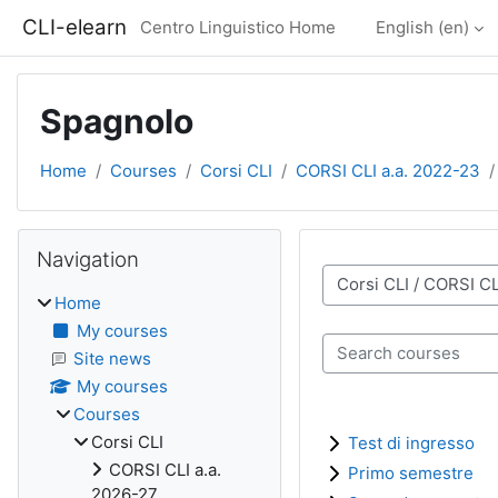
Skip to main content
CLI-elearn
Centro Linguistico Home
English ‎(en)‎
Spagnolo
Home
Courses
Corsi CLI
CORSI CLI a.a. 2022-23
Blocks
Skip Navigation
Navigation
Course categories
Home
My courses
Search courses
Site news
My courses
Courses
Corsi CLI
Test di ingresso
CORSI CLI a.a.
Primo semestre
2026-27