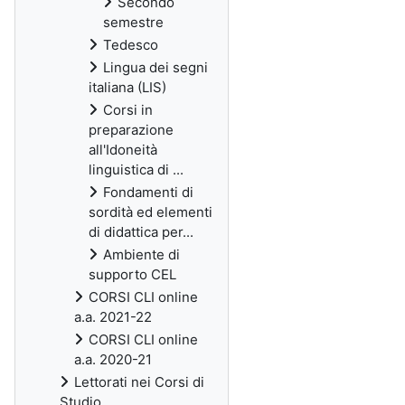
Secondo
semestre
Tedesco
Lingua dei segni
italiana (LIS)
Corsi in
preparazione
all'Idoneità
linguistica di ...
Fondamenti di
sordità ed elementi
di didattica per...
Ambiente di
supporto CEL
CORSI CLI online
a.a. 2021-22
CORSI CLI online
a.a. 2020-21
Lettorati nei Corsi di
Studio