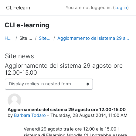
Skip to main content
CLI-elearn
You are not logged in. (
Log in
)
CLI e-learning
Home
Site pages
Site news
Aggiornamento del sistema 29 agosto ore 12.00-15.00
Site news
Aggiornamento del sistema 29 agosto ore
12.00-15.00
Display mode
Aggiornamento del sistema 29 agosto ore 12.00-15.00
Number of replies: 0
by
Barbara Todaro
-
Thursday, 28 August 2014, 11:00 AM
Venerdì 29 agosto tra le ore 12.00 e le 15.00 il
sistema di Elearning Moodle CLI potrebbe essere