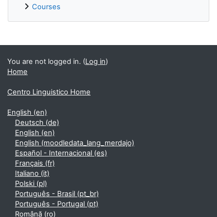
Courses
Supplementary blocks
You are not logged in. (
Log in
)
Home
Centro Linguistico Home
English ‎(en)‎
Deutsch ‎(de)‎
English ‎(en)‎
English ‎(moodledata_lang_merdajo)‎
Español - Internacional ‎(es)‎
Français ‎(fr)‎
Italiano ‎(it)‎
Polski ‎(pl)‎
Português - Brasil ‎(pt_br)‎
Português - Portugal ‎(pt)‎
Română ‎(ro)‎