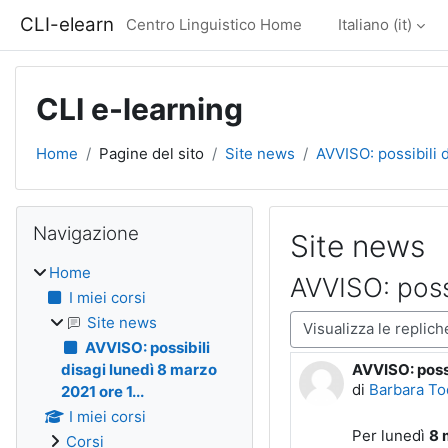
Vai al contenuto principale
CLI-elearn
Centro Linguistico Home
Italiano ‎(it)‎
CLI e-learning
Home
Pagine del sito
Site news
AVVISO: possibili d
Blocchi
Salta Navigazione
Navigazione
Site news
Home
AVVISO: poss
I miei corsi
Modalità visualizzazio
Site news
AVVISO: possibili
AVVISO: possi
disagi lunedì 8 marzo
Numero di ris
di
Barbara To
2021 ore 1...
I miei corsi
Per lunedì
8 
Corsi