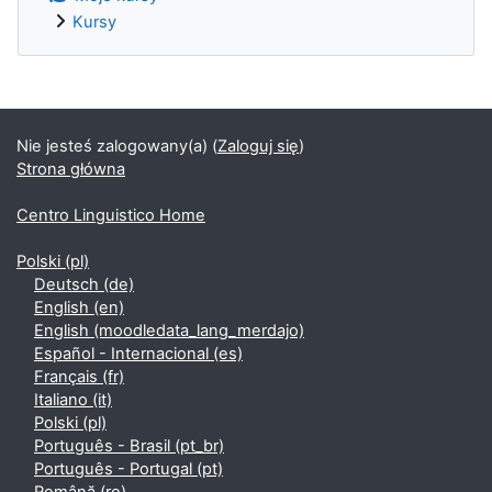
Kursy
Bloki uzupełniające
Nie jesteś zalogowany(a) (
Zaloguj się
)
Strona główna
Centro Linguistico Home
Polski ‎(pl)‎
Deutsch ‎(de)‎
English ‎(en)‎
English ‎(moodledata_lang_merdajo)‎
Español - Internacional ‎(es)‎
Français ‎(fr)‎
Italiano ‎(it)‎
Polski ‎(pl)‎
Português - Brasil ‎(pt_br)‎
Português - Portugal ‎(pt)‎