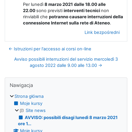
Per lunedì
8 marzo 2021
dalle 18.00 alle
22.00
sono previsti
interventi tecnici
non
rinviabili che
potranno causare interruzioni della
connessione Internet sulla rete di Ateneo
.
Link bezpośredni
← Istruzioni per l'accesso ai corsi on-line
Avviso possibili interruzioni del servizio mercoledì 3
agosto 2022 dalle 9.00 alle 13.00 →
Bloki
Pomiń Nawigacja
Nawigacja
Strona główna
Moje kursy
Site news
AVVISO: possibili disagi lunedì 8 marzo 2021
ore 1...
Moje kursy