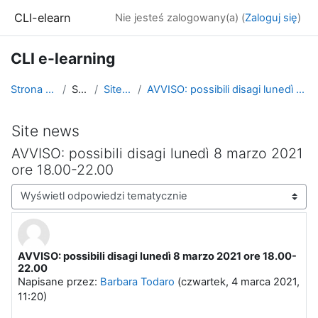
Przejdź do głównej zawartości
CLI-elearn
Nie jesteś zalogowany(a) (
Zaloguj się
)
CLI e-learning
Strona główna
Strony
Site news
AVVISO: possibili disagi lunedì 8 marzo 2021 ore 1...
Site news
AVVISO: possibili disagi lunedì 8 marzo 2021
ore 18.00-22.00
Sposób wyświetlania
AVVISO: possibili disagi lunedì 8 marzo 2021 ore 18.00-
Liczba odpowiedzi: 0
22.00
Napisane przez:
Barbara Todaro
(
czwartek, 4 marca 2021,
11:20
)