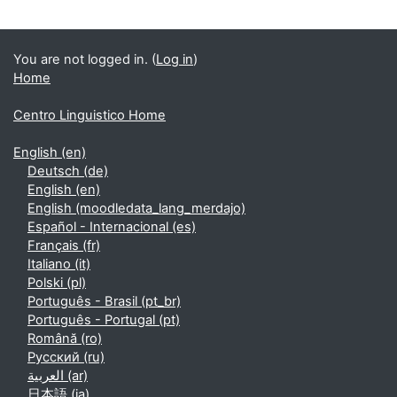
Supplementary blocks
You are not logged in. (
Log in
)
Home
Centro Linguistico Home
English ‎(en)‎
Deutsch ‎(de)‎
English ‎(en)‎
English ‎(moodledata_lang_merdajo)‎
Español - Internacional ‎(es)‎
Français ‎(fr)‎
Italiano ‎(it)‎
Polski ‎(pl)‎
Português - Brasil ‎(pt_br)‎
Português - Portugal ‎(pt)‎
Română ‎(ro)‎
Русский ‎(ru)‎
العربية ‎(ar)‎
日本語 ‎(ja)‎