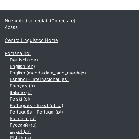
Supplementary blocks
Nu sunteți conectat. (
Conectare
)
Acasă
Centro Linguistico Home
Română ‎(ro)‎
Deutsch ‎(de)‎
English ‎(en)‎
English ‎(moodledata_lang_merdajo)‎
Español - Internacional ‎(es)‎
Français ‎(fr)‎
Italiano ‎(it)‎
Polski ‎(pl)‎
Português - Brasil ‎(pt_br)‎
Português - Portugal ‎(pt)‎
Română ‎(ro)‎
Русский ‎(ru)‎
العربية ‎(ar)‎
日本語 ‎(ja)‎