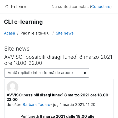
Sari la conţinutul principal
CLI-elearn
Nu sunteți conectat. (
Conectare
)
CLI e-learning
Acasă
Paginile site-ului
Site news
Site news
AVVISO: possibili disagi lunedì 8 marzo 2021
ore 18.00-22.00
Afişează mod
AVVISO: possibili disagi lunedì 8 marzo 2021 ore 18.00-
Număr de răspunsuri: 0
22.00
de către
Barbara Todaro
-
joi, 4 martie 2021, 11:20
Per lunedì
8 marzo 2021
dalle 18.00 alle