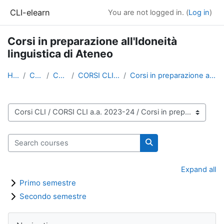
Skip to main content
CLI-elearn
You are not logged in. (
Log in
)
Corsi in preparazione all'Idoneità
linguistica di Ateneo
Home
Courses
Corsi CLI
CORSI CLI a.a. 2023-24
Corsi in preparazione all'Idoneità linguistica di ...
Course categories
Search courses
Search courses
Expand all
Primo semestre
Secondo semestre
Blocks
Skip Navigation