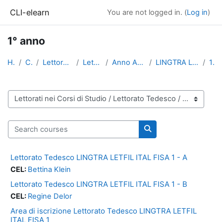
Skip to main content
CLI-elearn
You are not logged in. (
Log in
)
1° anno
Home
Courses
Lettorati nei Corsi di Studio
Lettorato Tedesco
Anno Accademico 2018-2019
LINGTRA LETFIL ITAL FISA Magistrale
1° anno
Course categories
Search courses
Search courses
Lettorato Tedesco LINGTRA LETFIL ITAL FISA 1 - A
CEL:
Bettina Klein
Lettorato Tedesco LINGTRA LETFIL ITAL FISA 1 - B
CEL:
Regine Delor
Area di iscrizione Lettorato Tedesco LINGTRA LETFIL
ITAL FISA 1